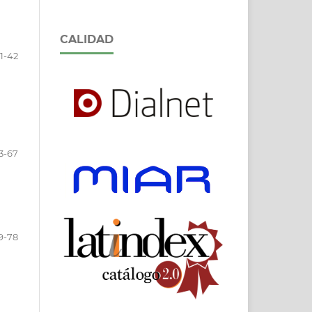
CALIDAD
1-42
3-67
9-78