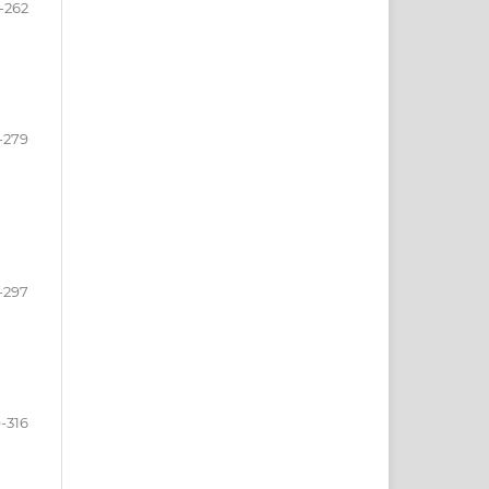
-262
-279
-297
-316