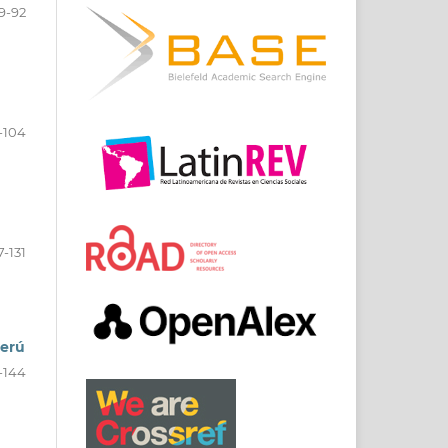
9-92
-104
7-131
Perú
-144