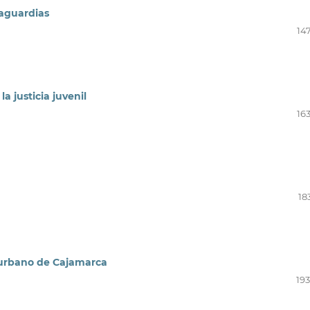
vaguardias
14
a justicia juvenil
16
18
 urbano de Cajamarca
193