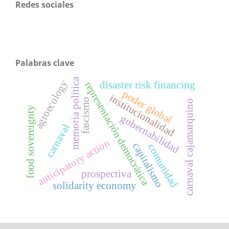
Redes sociales
Palabras clave
memoria política
agroecology
disaster risk financing
representación democrática
poder global
institucionalidad
fascismo
carnaval cajamarquino
food sovereignty
gobernabilidad
carnaval
anticipatory action
capitalismo
comunidad
prospectiva
solidarity economy