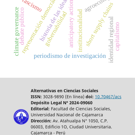
representación democrática
agroecology
historia de las ideas
fascismo
anticipatory action
short supply chains
climate governance
debate público
institucionalidad
gobernabilidad
identidad regional
capitalismo
periodismo de investigación
Alternativas en Ciencias Sociales
ISSN:
3028-9890 (En línea)
doi:
10.70467/acs
Depósito Legal N° 2024-09060
Editorial:
Facultad de Ciencias Sociales,
Universidad Nacional de Cajamarca
Dirección:
Av. Atahualpa N° 1050, C.P.
06003, Edificio 1O, Ciudad Universitaria.
Cajamarca - Perú