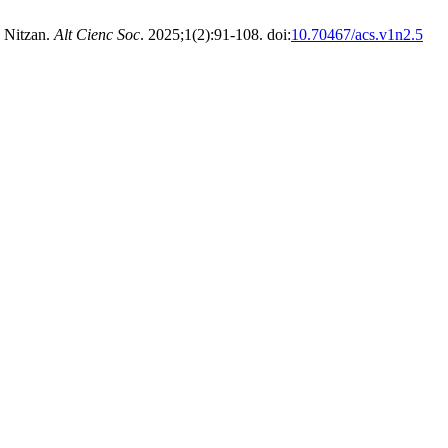
y Nitzan.
Alt Cienc Soc
. 2025;1(2):91-108. doi:
10.70467/acs.v1n2.5