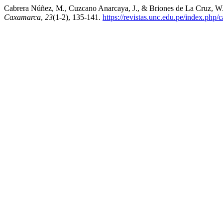
Cabrera Núñez, M., Cuzcano Anarcaya, J., & Briones de La Cruz, W. (
Caxamarca
,
23
(1-2), 135-141.
https://revistas.unc.edu.pe/index.php/